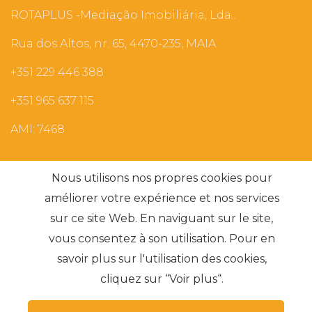
ROTAPLUS -Mediação Imobiliária, Lda..
Rua dos Altos, nr. 65, 4470-235, MAIA
+351 229 446 388
+351 965 637 115
AMI: 7468
Recherches les plus fréquentes
Nous utilisons nos propres cookies pour
améliorer votre expérience et nos services
sur ce site Web. En naviguant sur le site,
S'abonner
vous consentez à son utilisation. Pour en
savoir plus sur l'utilisation des cookies,
cliquez sur “Voir plus“.