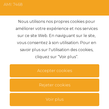
AMI: 7468
Recherches les plus fréquentes
Nous utilisons nos propres cookies pour
améliorer votre expérience et nos services
sur ce site Web. En naviguant sur le site,
S'abonner
vous consentez à son utilisation. Pour en
savoir plus sur l'utilisation des cookies,
cliquez sur “Voir plus“.
Accepter cookies
Termes et conditions
Modes alternatifs de résolution des conflits
.
Rejeter cookies
Protection des donnés
Livre de réclamation
données personnelles
Voir plus
© 2026 IMO360. Tous droits réservés