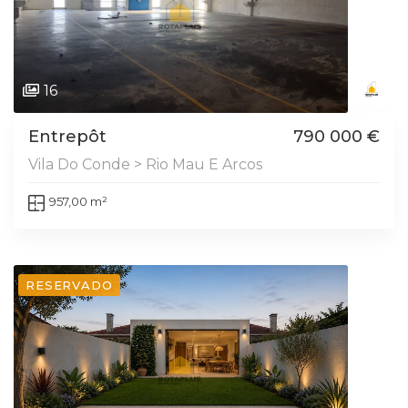
16
Entrepôt
790 000 €
Vila Do Conde > Rio Mau E Arcos
957,00 m²
RESERVADO