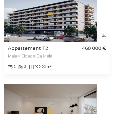
30
Appartement T2
460 000 €
Maia > Cidade Da Maia
2
2
100,00 m²