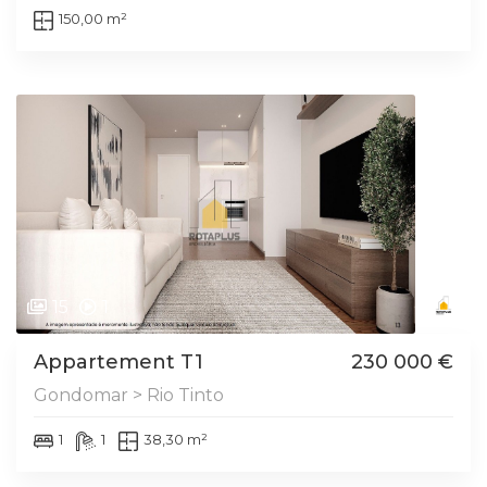
150,00 m²
15
1
Appartement T1
230 000 €
Gondomar > Rio Tinto
1
1
38,30 m²