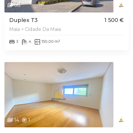
38
Duplex T3
1 500 €
Maia > Cidade Da Maia
3
4
150,00 m²
14
1