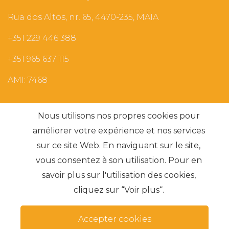
Rua dos Altos, nr. 65, 4470-235, MAIA
+351 229 446 388
+351 965 637 115
AMI: 7468
Recherches les plus fréquentes
Nous utilisons nos propres cookies pour
améliorer votre expérience et nos services
sur ce site Web. En naviguant sur le site,
S'abonner
vous consentez à son utilisation. Pour en
savoir plus sur l'utilisation des cookies,
cliquez sur “Voir plus“.
Accepter cookies
Termes et conditions