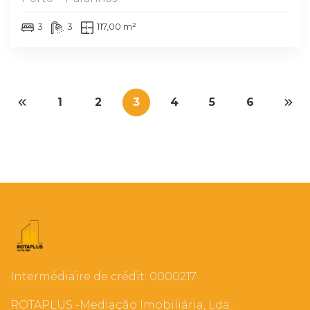
3
3
117,00 m²
1
2
3
4
5
6
Intermédiaire de crédit: 0000217
ROTAPLUS -Mediação Imobiliária, Lda..