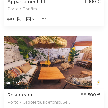
Appartement T1
1 000 €
Porto > Bonfim
1
1
50,00 m²
7
1
Restaurant
99 500 €
Porto > Cedofeita, Ildefonso, Sé, ...