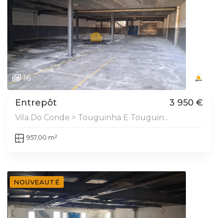
16
Entrepôt
3 950 €
Vila Do Conde > Touguinha E Touguin...
957,00 m²
NOUVEAUTÉ