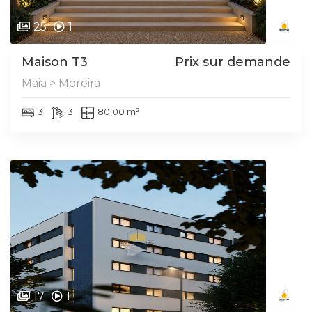
25
1
Maison T3
Prix sur demande
Maia > Moreira
3
3
80,00 m²
17
1