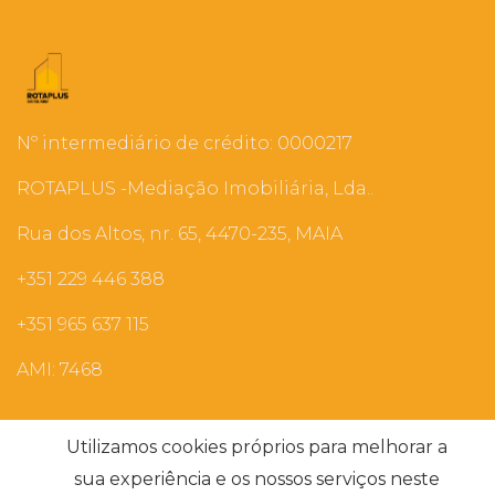
Nº intermediário de crédito: 0000217
ROTAPLUS -Mediação Imobiliária, Lda..
Rua dos Altos, nr. 65, 4470-235, MAIA
+351 229 446 388
+351 965 637 115
AMI: 7468
Pesquisas mais Frequentes
Utilizamos cookies próprios para melhorar a
sua experiência e os nossos serviços neste