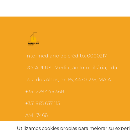
Intermediario de crédito: 0000217
ROTAPLUS -Mediação Imobiliária, Lda..
Rua dos Altos, nr. 65, 4470-235, MAIA
+351 229 446 388
+351 965 637 115
AMI: 7468
Utilizamos cookies propias para mejorar su experie