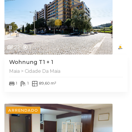
22
1
Wohnung T1 + 1
Maia > Cidade Da Maia
1
1
89,60 m²
ARRENDADO