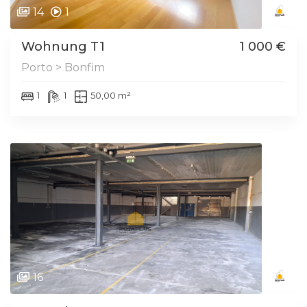
14
1
Wohnung T1
1 000 €
Porto > Bonfim
1
1
50,00 m²
16