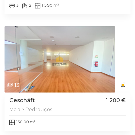
3
2
115,90 m²
13
Geschäft
1 200 €
Maia > Pedrouços
130,00 m²