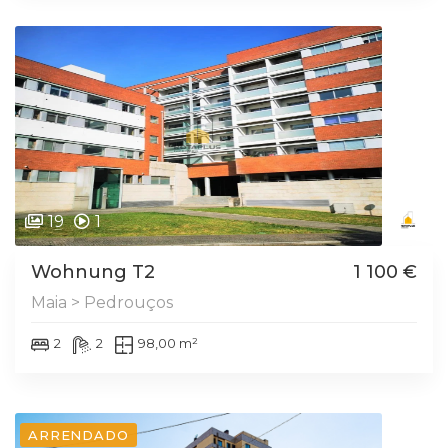
19
1
Wohnung T2
1 100 €
Maia > Pedrouços
2
2
98,00 m²
ARRENDADO