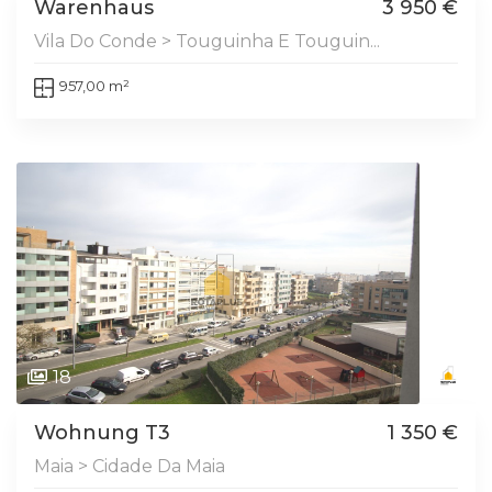
Warenhaus
3 950 €
Vila Do Conde > Touguinha E Touguin...
957,00 m²
18
Wohnung T3
1 350 €
Maia > Cidade Da Maia