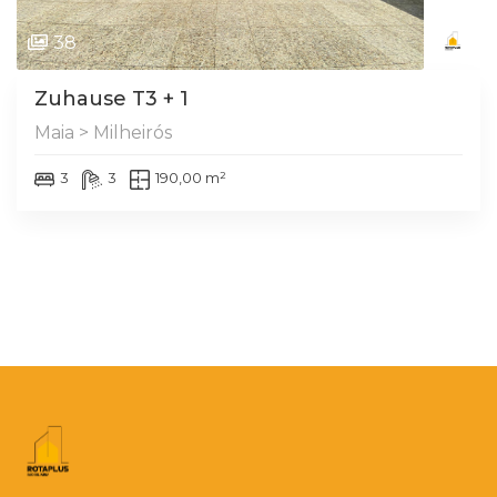
38
Zuhause T3 + 1
Maia > Milheirós
3
3
190,00 m²