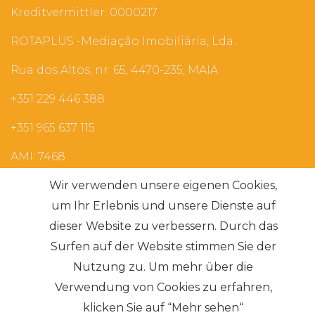
Kreditvermittler: 0000217
ROTAPLUS -Mediação Imobiliária, Lda..
Rua dos Altos, nr. 65, 4470-235, MAIA
+351 229 446 388
+351 965 637 115
AMI: 7468
Wir verwenden unsere eigenen Cookies,
Die häufigsten Suchanfragen
um Ihr Erlebnis und unsere Dienste auf
dieser Website zu verbessern. Durch das
Surfen auf der Website stimmen Sie der
Abonnieren
Nutzung zu. Um mehr über die
Verwendung von Cookies zu erfahren,
klicken Sie auf “Mehr sehen“