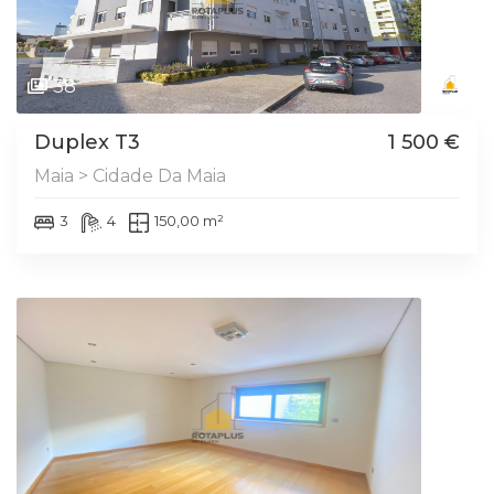
38
Duplex T3
1 500 €
Maia > Cidade Da Maia
3
4
150,00 m²